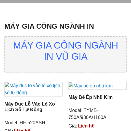
Trang chủ
»
Danh mục sản phẩm
»
Máy gia công ngành in
MÁY GIA CÔNG NGÀNH IN
MÁY GIA CÔNG NGÀNH
IN VŨ GIA
Máy Bế Ép Nhũ Kim
Máy Đục Lỗ Vào Lò Xo
Lịch Sổ Tự Động
Model: TYMB-
750A/930A/1100A
Model: HF-520ASH
Giá:
Liên hệ