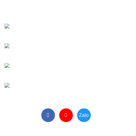
Thứ 2 -> Thứ 7. (Sáng: 8-12h/ Chiều: 13-17h)
Email:
maybaobivugia2022@gmail.com
Tư Vấn Thiết Bị
Mr Minh:
0902 265 885
Vật Tư - Linh Kiện
Ms Hoa:
0961 905 842
Tiếp Nhận Bảo Hành
Ms Phương:
0964 213 099
Văn Phòng
VP:
0243 5920 234
Zalo