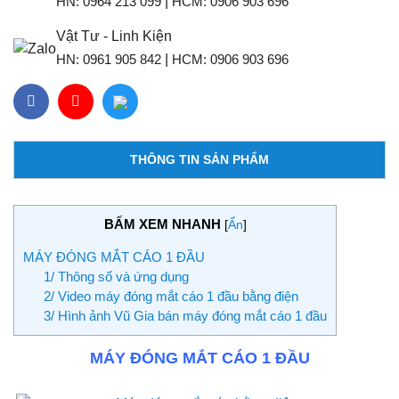
HN:
0964 213 099
|
HCM:
0906 903 696
Vật Tư - Linh Kiện
HN:
0961 905 842
|
HCM:
0906 903 696
THÔNG TIN SẢN PHẨM
BẤM XEM NHANH
[
Ẩn
]
MÁY ĐÓNG MẮT CÁO 1 ĐẦU
1/ Thông số và ứng dụng
2/ Video máy đóng mắt cáo 1 đầu bằng điện
3/ Hình ảnh Vũ Gia bán máy đóng mắt cáo 1 đầu
MÁY ĐÓNG MẮT CÁO 1 ĐẦU