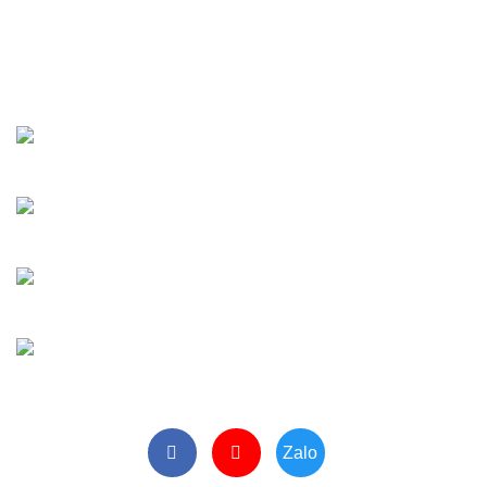
ngành in bao bì)
[Xem bản đồ]
Thứ 2 -> Thứ 7. (Sáng: 8-12h/ Chiều: 13-17h)
Email:
maybaobivugia2022@gmail.com
Tư Vấn Thiết Bị
Mr Minh:
0902 265 885
Vật Tư - Linh Kiện
Ms Hoa:
0961 905 842
Tiếp Nhận Bảo Hành
Ms Phương:
0964 213 099
Văn Phòng
VP:
0243 5920 234
Zalo