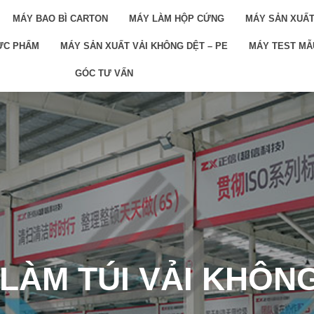
MÁY BAO BÌ CARTON
MÁY LÀM HỘP CỨNG
MÁY SẢN XUẤT
ỰC PHẨM
MÁY SẢN XUẤT VẢI KHÔNG DỆT – PE
MÁY TEST MẪU
GÓC TƯ VẤN
LÀM TÚI VẢI KHÔN