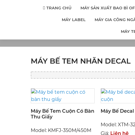
TRANG CHỦ
MÁY SẢN XUẤT BAO BÌ OF
MÁY LABEL
MÁY GIA CÔNG NG
MÁY
MÁY T
T
MÁY BẾ TEM NHÃN DECAL
Máy Bế Tem Cuộn Có Bàn
Máy Bế Decal
Thu Giấy
Model: XTM-3
Model: KMFJ-350M/450M
Giá:
Liên hệ