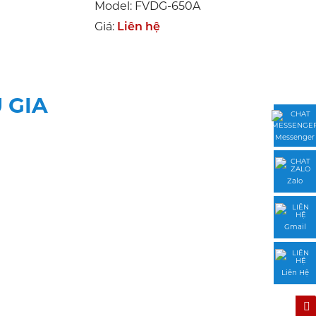
Model: FVDG-650A
Giá:
Liên hệ
 GIA
Messenger
Zalo
Gmail
Liên Hệ
 IN CHUYÊN NGHIỆP