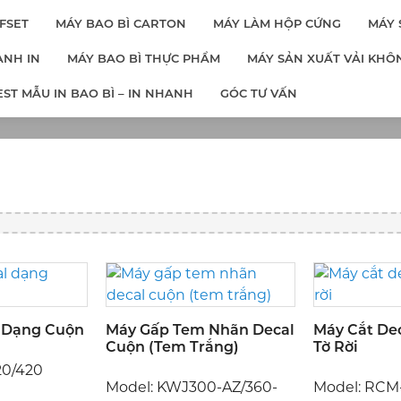
FSET
MÁY BAO BÌ CARTON
MÁY LÀM HỘP CỨNG
MÁY 
ÀNH IN
MÁY BAO BÌ THỰC PHẨM
MÁY SẢN XUẤT VẢI KHÔN
 BẾ TEM NHÃN D
EST MẪU IN BAO BÌ – IN NHANH
GÓC TƯ VẤN
rang chủ
»
Danh mục sản phẩm
»
Máy bế tem nhãn dec
 Dạng Cuộn
Máy Gấp Tem Nhãn Decal
Máy Cắt De
Cuộn (tem Trắng)
Tờ Rời
20/420
Model: KWJ300-AZ/360-
Model: RCM