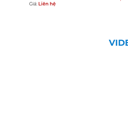
Giá:
Liên hệ
VID
VŨ GIA - CUNG CẤ