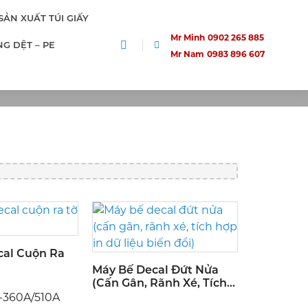
SẢN XUẤT TÚI GIẤY
Mr Minh
0902 265 885
G DỆT – PE
Mr Nam
0983 896 607
ECAL
al
cal Cuộn Ra
Máy Bế Decal Đứt Nửa
(cấn Gân, Rãnh Xé, Tích
Hợp In Dữ Liệu Biến Đổi)
-360A/510A