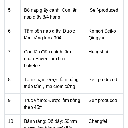
5
Bộ nạp giấy cạnh: Con lăn
Self-produced
nạp giấy 3/4 hàng.
6
Tấm bên nạp giấy: Được
Komori Seiko
làm bằng Inox 304
Qingyun
7
Con lăn điều chỉnh tấm
Hengshui
chặn: Được làm bởi
bakelite
8
Tấm chặn: Được làm bằng
Self-produced
thép tấm，mạ crom cứng
9
Trục vít me: Được làm bằng
Self-produced
thép 45#
10
Bánh răng: Độ dày: 50mm
Chengfei