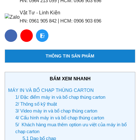
HN:
0964 213 099
|
HCM:
0906 903 696
Vật Tư - Linh Kiện
HN:
0961 905 842
|
HCM:
0906 903 696
THÔNG TIN SẢN PHẨM
BẤM XEM NHANH
MÁY IN VÀ BỔ CHẠP THÙNG CARTON
1/ Đặc điểm máy in và bổ chạp thùng carton
2/ Thông số kỹ thuật
3/ Video máy in và bổ chạp thùng carton
4/ Cấu hình máy in và bổ chạp thùng carton
5/ Khách hàng mua thêm option ưu việt của máy in bổ
chạp carton
5.1 Dao bổ chạp