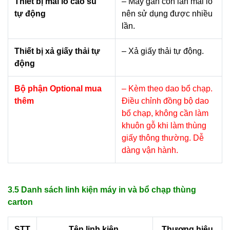
Thiết bị mài lô cao su
– Máy gắn con lăn mài lô
tự động
nên sử dụng được nhiều
lần.
Thiết bị xả giấy thải tự
– Xả giấy thải tự động.
động
Bộ phận Optional mua
– Kèm theo dao bổ chạp.
thêm
Điều chỉnh đồng bộ dao
bổ chạp, không cần làm
khuôn gỗ khi làm thùng
giấy thông thường. Dễ
dàng vận hành.
3.5 Danh sách linh kiện máy in và bổ chạp thùng
carton
STT
Tên linh kiện
Thương hiệu