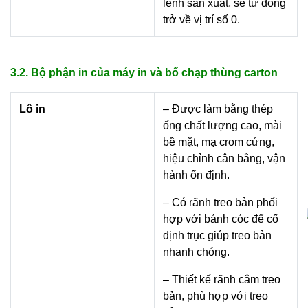
lệnh sản xuất, sẽ tự động
trở về vị trí số 0.
3.2. Bộ phận in của máy in và bổ chạp thùng carton
Lô in
– Được làm bằng thép
ống chất lượng cao, mài
bề mặt, mạ crom cứng,
hiệu chỉnh cân bằng, vận
hành ổn định.
– Có rãnh treo bản phối
hợp với bánh cóc để cố
định trục giúp treo bản
nhanh chóng.
– Thiết kế rãnh cắm treo
bản, phù hợp với treo